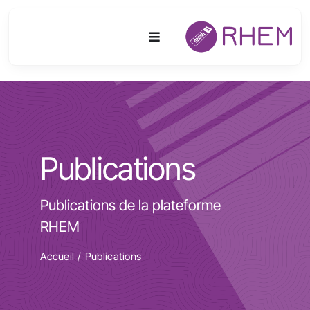
Passer
au
Toggle
contenu
Navigation
Plateforme
Activités
Publications
Equipements & Technologies
Publications de la plateforme
R&D
RHEM
Accès
Accueil
Publications
Publications