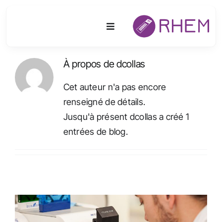
Passer
au
Toggle
contenu
Navigation
À propos de
dcollas
Plateforme
Cet auteur n'a pas encore
Activités
renseigné de détails.
Jusqu'à présent dcollas a créé 1
Equipements & Technologies
entrées de blog.
R&D
Accès
Publications