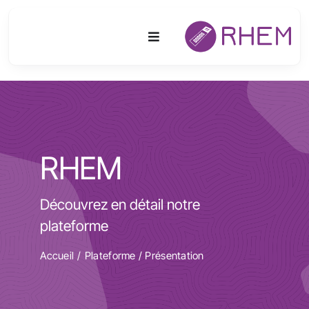
Passer
au
Toggle
contenu
Navigation
Plateforme
Activités
RHEM
Equipements & Technologies
Découvrez en détail notre
R&D
plateforme
Accès
Accueil
Plateforme
/
Présentation
Publications